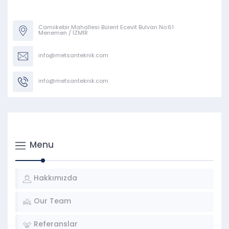
Camiikebir Mahallesi Bülent Ecevit Bulvarı No:61
Menemen / İZMİR
info@metsanteknik.com
info@metsanteknik.com
Menu
Hakkımızda
Our Team
Referanslar