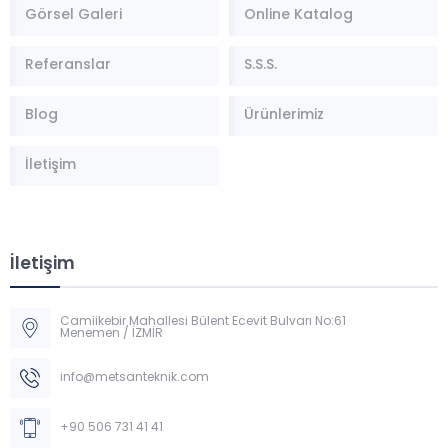
Görsel Galeri
Online Katalog
Referanslar
S.S.S.
Blog
Ürünlerimiz
İletişim
İletişim
Camiikebir Mahallesi Bülent Ecevit Bulvarı No:61
Menemen / İZMİR
Müşteri Temsilcisi
info@metsanteknik.com
+90 506 731 41 41