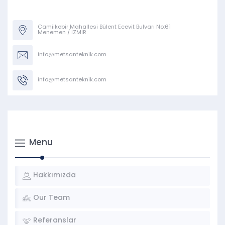
Camiikebir Mahallesi Bülent Ecevit Bulvarı No:61
Menemen / İZMİR
info@metsanteknik.com
info@metsanteknik.com
Menu
Hakkımızda
Our Team
Referanslar