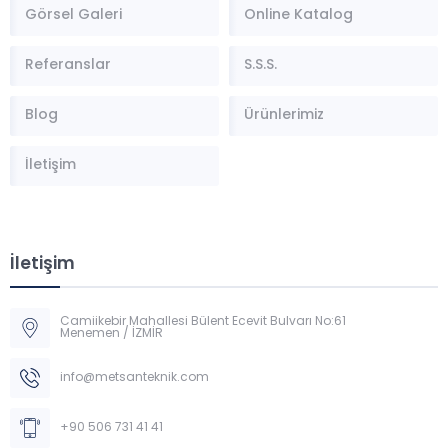
Görsel Galeri
Online Katalog
Referanslar
S.S.S.
Blog
Ürünlerimiz
İletişim
İletişim
Camiikebir Mahallesi Bülent Ecevit Bulvarı No:61
Menemen / İZMİR
Müşteri Temsilcisi
info@metsanteknik.com
+90 506 731 41 41