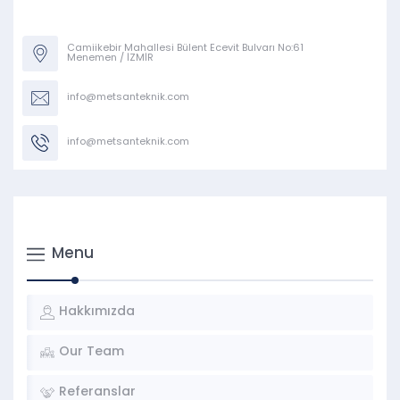
Camiikebir Mahallesi Bülent Ecevit Bulvarı No:61
Menemen / İZMİR
info@metsanteknik.com
info@metsanteknik.com
Menu
Hakkımızda
Our Team
Referanslar