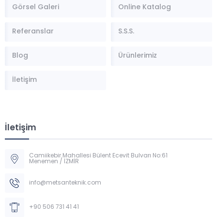
Görsel Galeri
Online Katalog
Referanslar
S.S.S.
Blog
Ürünlerimiz
İletişim
İletişim
Camiikebir Mahallesi Bülent Ecevit Bulvarı No:61
Menemen / İZMİR
Müşteri Temsilcisi
info@metsanteknik.com
+90 506 731 41 41