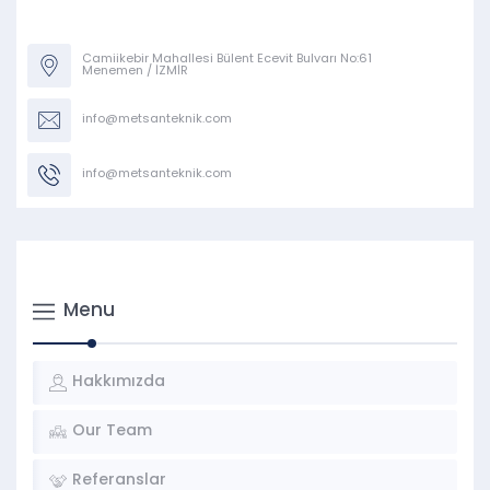
Camiikebir Mahallesi Bülent Ecevit Bulvarı No:61
Menemen / İZMİR
info@metsanteknik.com
info@metsanteknik.com
Menu
Hakkımızda
Our Team
Referanslar