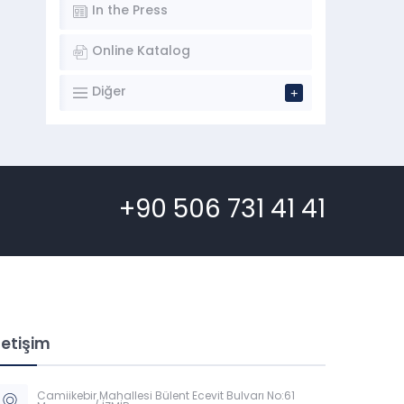
In the Press
Online Katalog
Diğer
+90 506 731 41 41
letişim
Camiikebir Mahallesi Bülent Ecevit Bulvarı No:61