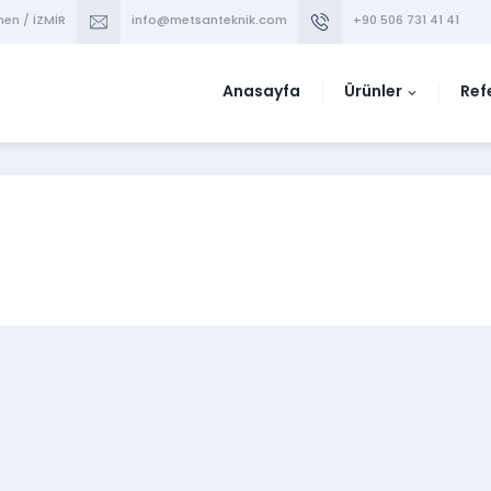
men / İZMİR
info@metsanteknik.com
+90 506 731 41 41
Anasayfa
Ürünler
Ref