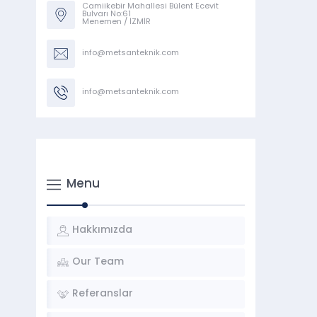
Camiikebir Mahallesi Bülent Ecevit
Bulvarı No:61
Menemen / İZMİR
info@metsanteknik.com
info@metsanteknik.com
Menu
Hakkımızda
Our Team
Referanslar