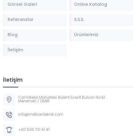
Görsel Galeri
Online Katalog
Referanslar
S.S.S.
Blog
Ürünlerimiz
İletişim
İletişim
Camiikebir Mahallesi Bülent Ecevit Bulvarı No:61
Menemen / İZMİR
Müşteri Temsilcisi
info@metsanteknik.com
+90 506 731 41 41