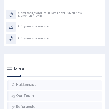
Camiikebir Mahallesi Bülent Ecevit Bulvarı No:61
Menemen / İZMİR
info@metsanteknik.com
info@metsanteknik.com
Menu
Hakkımızda
Our Team
Referanslar