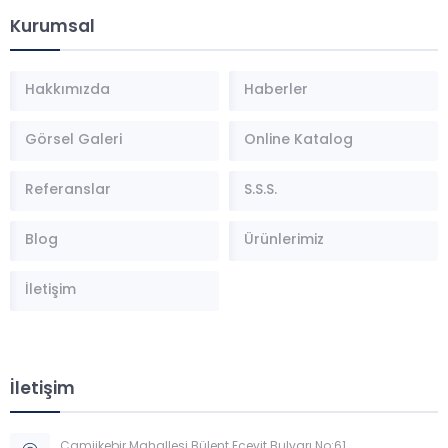
Kurumsal
Hakkımızda
Haberler
Görsel Galeri
Online Katalog
Referanslar
S.S.S.
Blog
Ürünlerimiz
İletişim
İletişim
Camiikebir Mahallesi Bülent Ecevit Bulvarı No:61