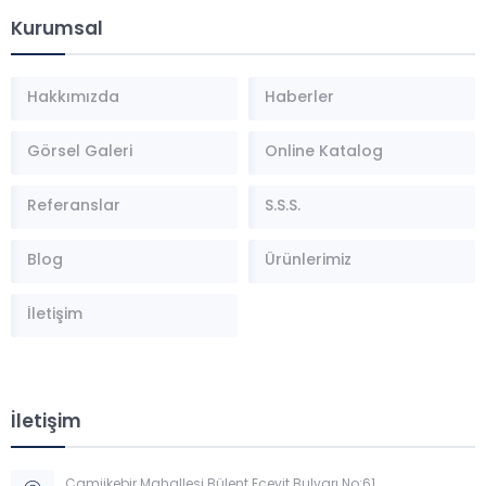
Kurumsal
Hakkımızda
Haberler
Görsel Galeri
Online Katalog
Referanslar
S.S.S.
Blog
Ürünlerimiz
İletişim
İletişim
Camiikebir Mahallesi Bülent Ecevit Bulvarı No:61