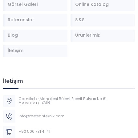
Görsel Galeri
Online Katalog
Referanslar
S.S.S.
Blog
Ürünlerimiz
İletişim
İletişim
Camiikebir Mahallesi Bülent Ecevit Bulvarı No:61
Menemen / İZMİR
Müşteri Temsilcisi
info@metsanteknik.com
+90 506 731 41 41