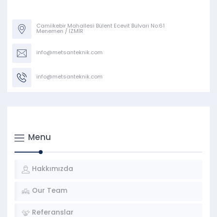
Camiikebir Mahallesi Bülent Ecevit Bulvarı No:61
Menemen / İZMİR
info@metsanteknik.com
info@metsanteknik.com
Menu
Hakkımızda
Our Team
Referanslar