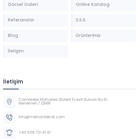
Görsel Galeri
Online Katalog
Referanslar
S.S.S.
Blog
Ürünlerimiz
İletişim
İletişim
Camiikebir Mahallesi Bülent Ecevit Bulvarı No:61
Menemen / İZMİR
Müşteri Temsilcisi
info@metsanteknik.com
+90 506 731 41 41