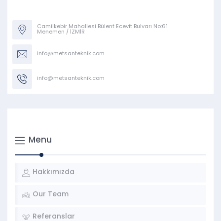
Camiikebir Mahallesi Bülent Ecevit Bulvarı No:61
Menemen / İZMİR
info@metsanteknik.com
info@metsanteknik.com
Menu
Hakkımızda
Our Team
Referanslar