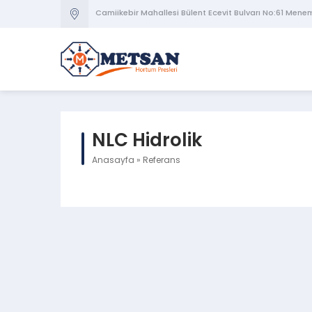
Camiikebir Mahallesi Bülent Ecevit Bulvarı No:61 Mene
NLC Hidrolik
Anasayfa
»
Referans