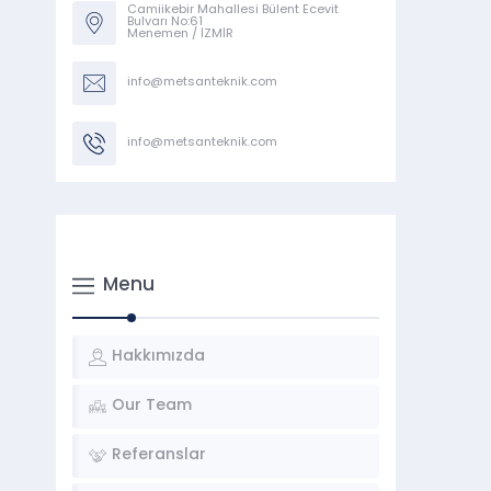
Camiikebir Mahallesi Bülent Ecevit
Bulvarı No:61
Menemen / İZMİR
info@metsanteknik.com
info@metsanteknik.com
Menu
Hakkımızda
Our Team
Referanslar