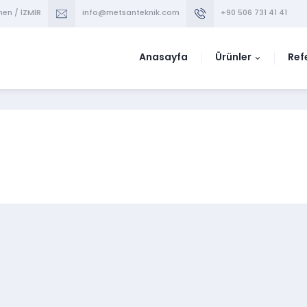
men / İZMİR
info@metsanteknik.com
+90 506 731 41 41
Anasayfa
Ürünler
Ref