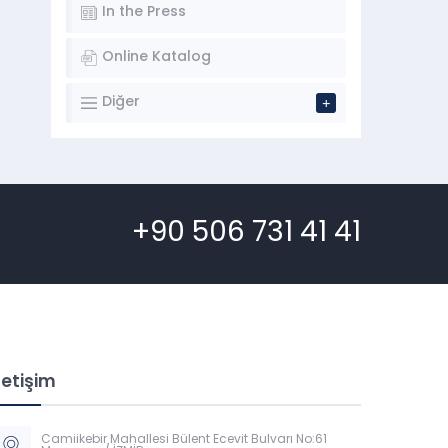
In the Press
Online Katalog
Diğer
+90 506 731 41 41
letişim
Camiikebir Mahallesi Bülent Ecevit Bulvarı No:61