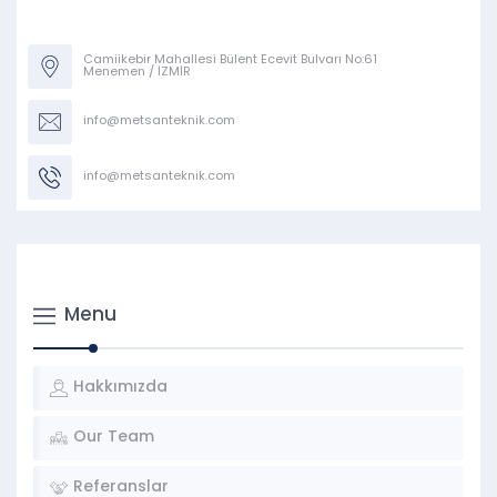
Camiikebir Mahallesi Bülent Ecevit Bulvarı No:61
Menemen / İZMİR
info@metsanteknik.com
info@metsanteknik.com
Menu
Hakkımızda
Our Team
Referanslar