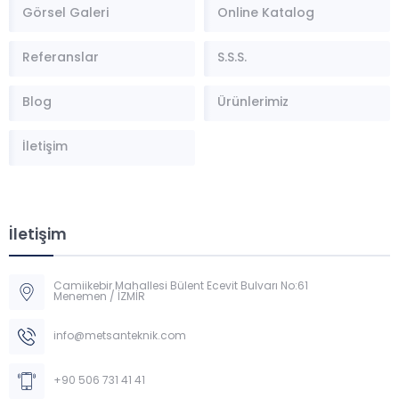
Görsel Galeri
Online Katalog
Referanslar
S.S.S.
Blog
Ürünlerimiz
İletişim
İletişim
Camiikebir Mahallesi Bülent Ecevit Bulvarı No:61
Menemen / İZMİR
Müşteri Temsilcisi
info@metsanteknik.com
+90 506 731 41 41