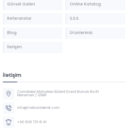
Görsel Galeri
Online Katalog
Referanslar
S.S.S.
Blog
Ürünlerimiz
İletişim
İletişim
Camiikebir Mahallesi Bülent Ecevit Bulvarı No:61
Menemen / İZMİR
Müşteri Temsilcisi
info@metsanteknik.com
+90 506 731 41 41