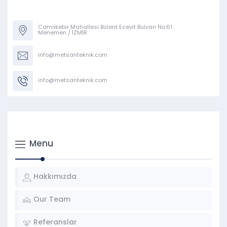
Camiikebir Mahallesi Bülent Ecevit Bulvarı No:61
Menemen / İZMİR
info@metsanteknik.com
info@metsanteknik.com
Menu
Hakkımızda
Our Team
Referanslar