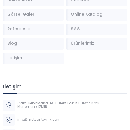
Hakkımızda
Haberler
Görsel Galeri
Online Katalog
Referanslar
S.S.S.
Blog
Ürünlerimiz
İletişim
İletişim
Camiikebir Mahallesi Bülent Ecevit Bulvarı No:61
Menemen / İZMİR
Müşteri Temsilcisi
info@metsanteknik.com