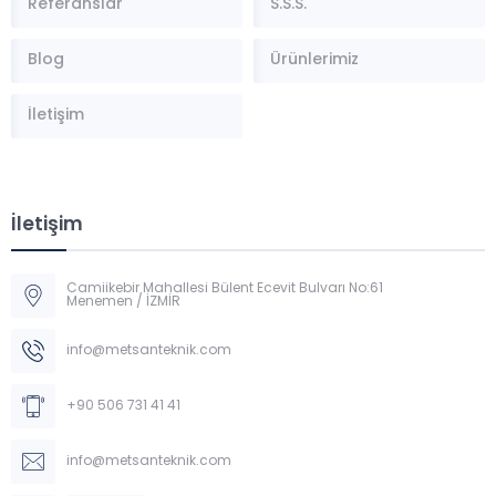
Referanslar
S.S.S.
Blog
Ürünlerimiz
İletişim
İletişim
Camiikebir Mahallesi Bülent Ecevit Bulvarı No:61
Menemen / İZMİR
Müşteri Temsilcisi
info@metsanteknik.com
+90 506 731 41 41
info@metsanteknik.com
Cevap Yaz